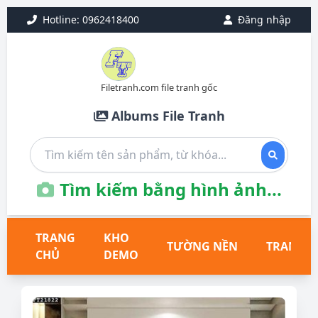
Hotline: 0962418400
Đăng nhập
Filetranh.com file tranh gốc
Albums File Tranh
Tìm kiếm bằng hình ảnh...
TRANG
KHO
TƯỜNG NỀN
TRANH T
CHỦ
DEMO