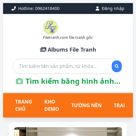
Hotline: 0962418400
Đăng nhập
Filetranh.com file tranh gốc
Albums File Tranh
Tìm kiếm bằng hình ảnh...
TRANG
KHO
TƯỜNG NỀN
TRANH T
CHỦ
DEMO