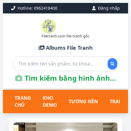
Hotline: 0962418400
Đăng nhập
Filetranh.com file tranh gốc
Albums File Tranh
Tìm kiếm bằng hình ảnh...
TRANG
KHO
TƯỜNG NỀN
TRANH T
CHỦ
DEMO