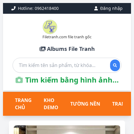
Hotline: 0962418400
Đăng nhập
Filetranh.com file tranh gốc
Albums File Tranh
Tìm kiếm bằng hình ảnh...
TRANG
KHO
TƯỜNG NỀN
TRANH T
CHỦ
DEMO