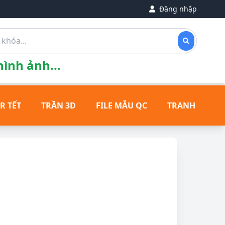
Đăng nhập
ình ảnh...
R TẾT
TRẦN 3D
FILE MẪU QC
TRANH ĐỒNG