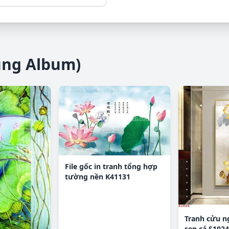
ùng Album)
File gốc in tranh tổng hợp
tường nền K41131
Tranh cửu n
sen cá S1024