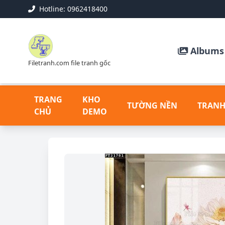
Hotline: 0962418400
Albums 
Filetranh.com file tranh gốc
TRANG
KHO
TƯỜNG NỀN
TRANH
CHỦ
DEMO