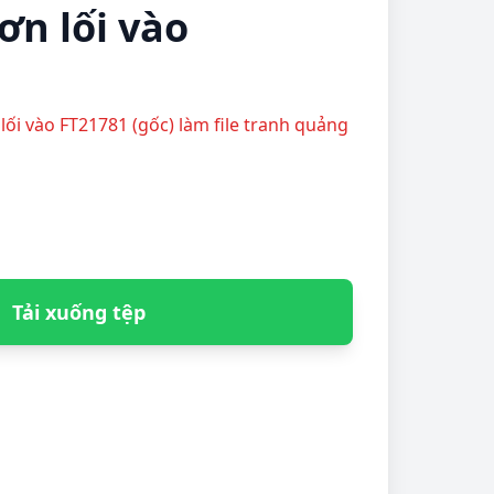
ơn lối vào
n lối vào FT21781 (gốc) làm file tranh quảng
Tải xuống tệp