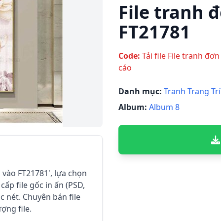
File tranh đ
FT21781
Code:
Tải file File tranh đơ
cáo
Danh mục:
Tranh Trang Trí
Album:
Album 8
ối vào FT21781', lựa chọn
ấp file gốc in ấn (PSD,
c nét. Chuyên bán file
ượng file.