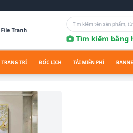
File Tranh
Tìm kiếm bằng h
 TRANG TRÍ
ĐỐC LỊCH
TẢI MIỄN PHÍ
BANNE