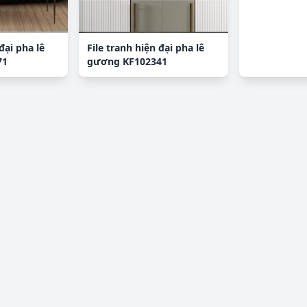
đại pha lê
File tranh hiện đại pha lê
71
gương KF102341