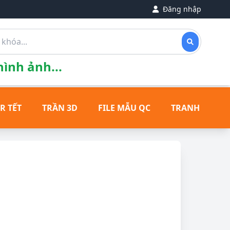
Đăng nhập
ình ảnh...
R TẾT
TRẦN 3D
FILE MẪU QC
TRANH ĐỒNG