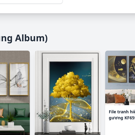
ùng Album)
File tranh hi
gương KF65