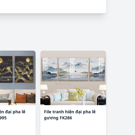
ện đại pha lê
File tranh hiện đại pha lê
995
gương FK286