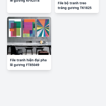
lê gương KF92518
File bộ tranh treo
tráng gương TK1825
File tranh hiện đại pha
lê gương FT85049