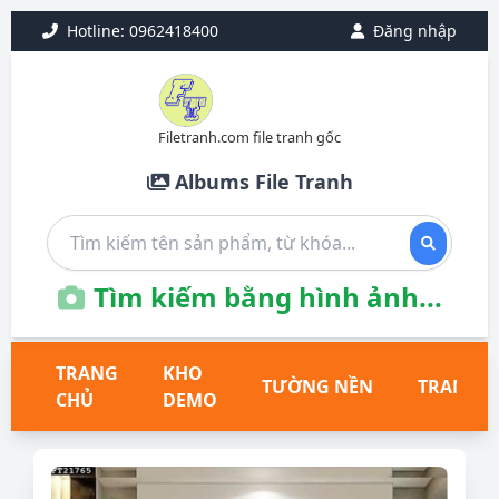
Hotline: 0962418400
Đăng nhập
Filetranh.com file tranh gốc
Albums File Tranh
Tìm kiếm bằng hình ảnh...
TRANG
KHO
TƯỜNG NỀN
TRANH T
CHỦ
DEMO