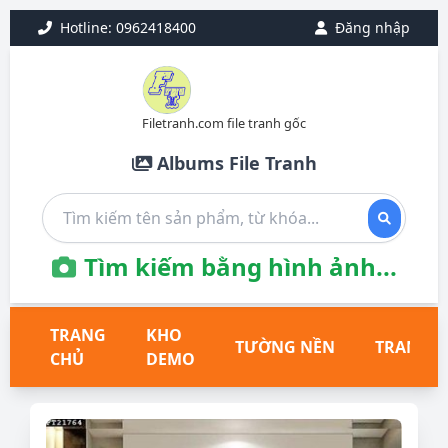
Hotline: 0962418400
Đăng nhập
Filetranh.com file tranh gốc
Albums File Tranh
Tìm kiếm bằng hình ảnh...
TRANG
KHO
TƯỜNG NỀN
TRANH T
CHỦ
DEMO