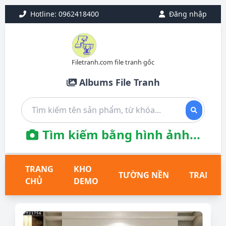
Hotline: 0962418400
Đăng nhập
Filetranh.com file tranh gốc
Albums File Tranh
Tìm kiếm bằng hình ảnh...
TRANG
KHO
TƯỜNG NỀN
TRANH T
CHỦ
DEMO