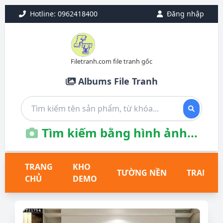
Hotline: 0962418400
Đăng nhập
Filetranh.com file tranh gốc
Albums File Tranh
Tìm kiếm bằng hình ảnh...
TRANG
KHO
TƯỜNG NỀN
TRANH T
CHỦ
DEMO