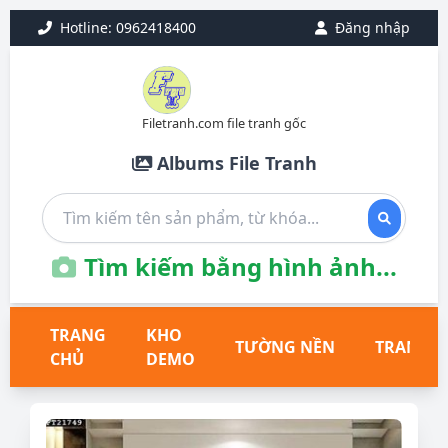
Hotline: 0962418400
Đăng nhập
Filetranh.com file tranh gốc
Albums File Tranh
Tìm kiếm bằng hình ảnh...
TRANG
KHO
TƯỜNG NỀN
TRANH T
CHỦ
DEMO