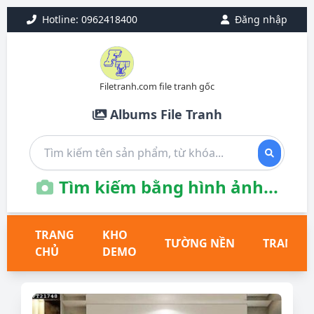
Hotline: 0962418400
Đăng nhập
Filetranh.com file tranh gốc
Albums File Tranh
Tìm kiếm bằng hình ảnh...
TRANG
KHO
TƯỜNG NỀN
TRANH T
CHỦ
DEMO