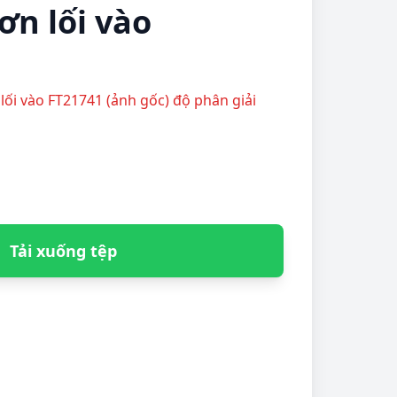
ơn lối vào
n lối vào FT21741 (ảnh gốc) độ phân giải
Tải xuống tệp