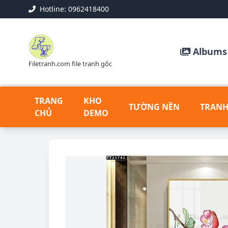
Hotline: 0962418400
Albums 
Filetranh.com file tranh gốc
TRANG
KHO
TƯỜNG NỀN
TRANH
CHỦ
DEMO