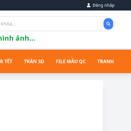
Đăng nhập
ình ảnh...
R TẾT
TRẦN 3D
FILE MẪU QC
TRANH ĐỒNG