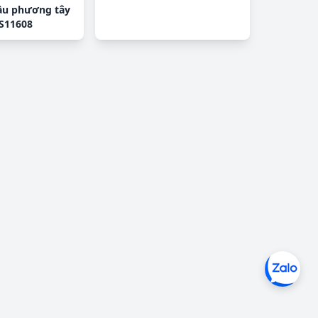
ầu phương tây
S11608