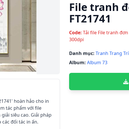
File tranh đ
FT21741
Code:
Tải file File tranh đơ
300dpi
Danh mục:
Tranh Trang Trí
Album:
Album 73
FT21741' hoàn hảo cho in
ầm tác phẩm với file
giải siêu cao. Giải pháp
o các đối tác in ấn.