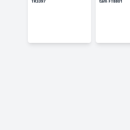
TR3397
tấm FT8801