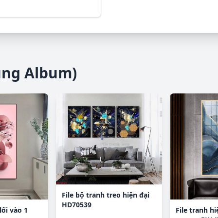
ùng Album)
File bộ tranh treo hiện đại
HD70539
lối vào 1
File tranh hi