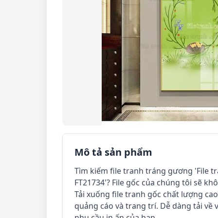
Mô tả sản phẩm
Tìm kiếm file tranh tráng gương 'File t
FT21734'? File gốc của chúng tôi sẽ kh
Tải xuống file tranh gốc chất lượng ca
quảng cáo và trang trí. Dễ dàng tải về
nhu cầu in ấn của bạn.