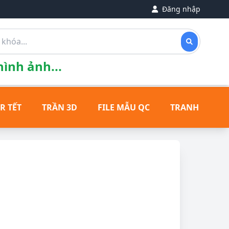
Đăng nhập
ình ảnh...
R TẾT
TRẦN 3D
FILE MẪU QC
TRANH ĐỒNG