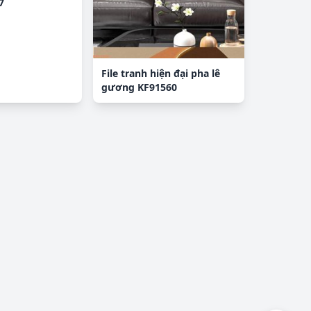
7
File tranh hiện đại pha lê
gương KF91560