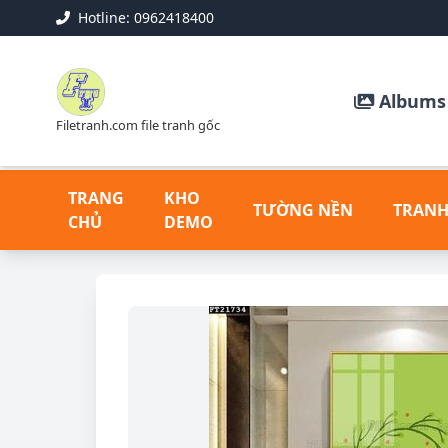
Hotline: 0962418400
Albums 
Filetranh.com file tranh gốc
TRANG
KHO
TƯỜNG NỀN
TRANH
CHỦ
DEMO