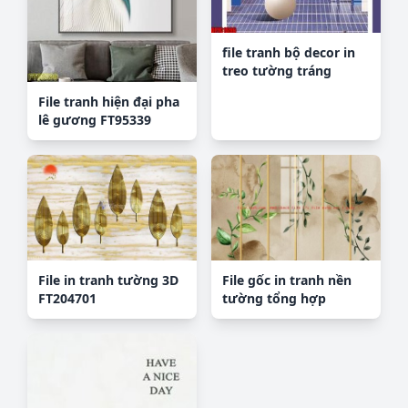
file tranh bộ decor in
treo tường tráng
gương OPIC1696
File tranh hiện đại pha
lê gương FT95339
File in tranh tường 3D
File gốc in tranh nền
FT204701
tường tổng hợp
K56836