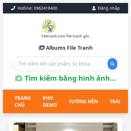
Hotline: 0962418400
Đăng nhập
Filetranh.com file tranh gốc
Albums File Tranh
Tìm kiếm bằng hình ảnh...
TRANG
KHO
TƯỜNG NỀN
TRANH T
CHỦ
DEMO