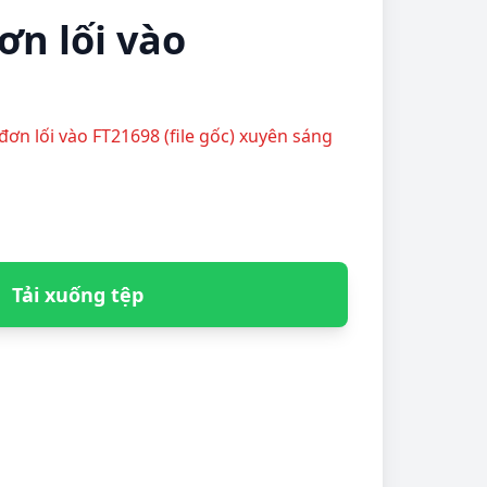
ơn lối vào
h đơn lối vào FT21698 (file gốc) xuyên sáng
Tải xuống tệp