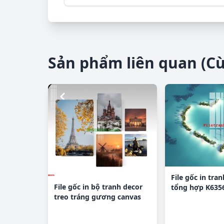
Sản phẩm liên quan (C
File gốc in tra
File gốc in bộ tranh decor
tổng hợp K635
treo tráng gương canvas
GB24215