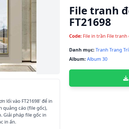
File tranh đ
FT21698
Code:
File in trần File tran
Danh mục:
Tranh Trang Trí
Album:
Album 30
ơn lối vào FT21698' để in
h quảng cáo (file gốc),
 Giải pháp file gốc in
c in ấn.