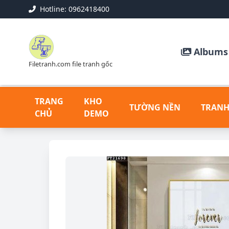
Hotline: 0962418400
Albums 
Filetranh.com file tranh gốc
TRANG
KHO
TƯỜNG NỀN
TRANH
CHỦ
DEMO