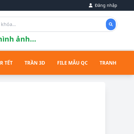
Đăng nhập
ình ảnh...
R TẾT
TRẦN 3D
FILE MẪU QC
TRANH ĐỒNG