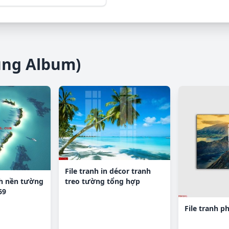
ùng Album)
File tranh in décor tranh
nh nền tường
treo tường tổng hợp
69
KD9975
File tranh p