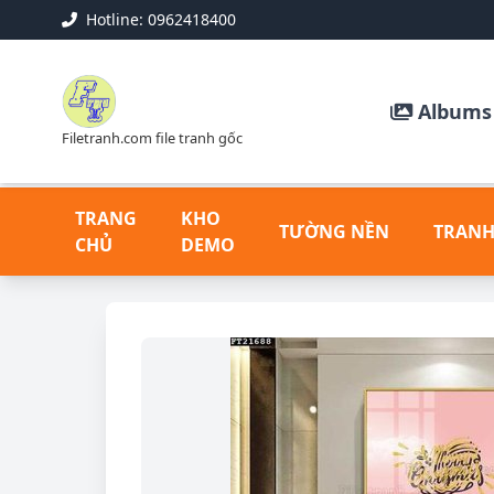
Hotline: 0962418400
Albums 
Filetranh.com file tranh gốc
TRANG
KHO
TƯỜNG NỀN
TRANH
CHỦ
DEMO