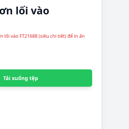
ơn lối vào
 lối vào FT21688 (siêu chi tiết) để in ấn
Tải xuống tệp