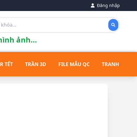
Đăng nhập
ình ảnh...
R TẾT
TRẦN 3D
FILE MẪU QC
TRANH ĐỒNG