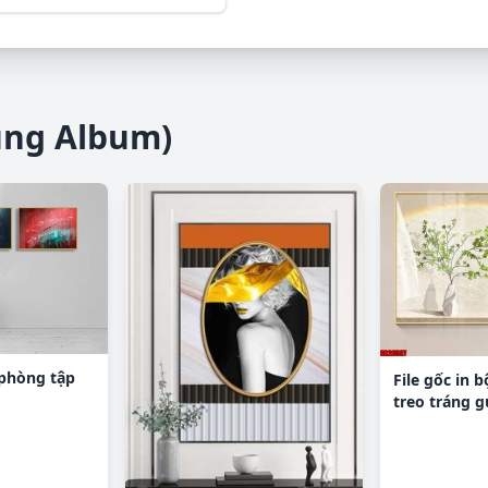
ùng Album)
 phòng tập
File gốc in 
treo tráng 
GB26597