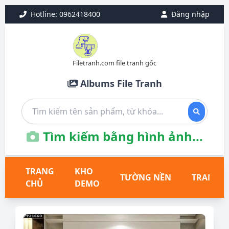
Hotline: 0962418400
Đăng nhập
Filetranh.com file tranh gốc
Albums File Tranh
Tìm kiếm bằng hình ảnh...
TRANG
KHO
TƯỜNG NỀN
TRANH T
CHỦ
DEMO