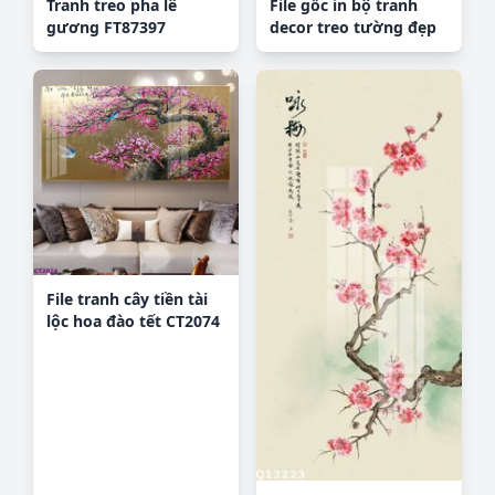
Tranh treo pha lê
File gốc in bộ tranh
gương FT87397
decor treo tường đẹp
hoa 5d DC1049
File tranh cây tiền tài
lộc hoa đào tết CT2074