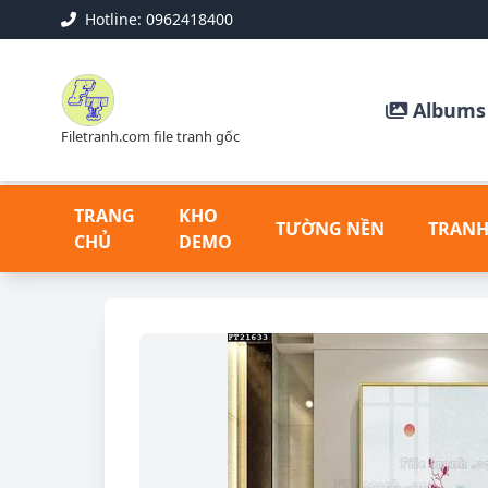
Hotline: 0962418400
Albums 
Filetranh.com file tranh gốc
TRANG
KHO
TƯỜNG NỀN
TRANH
CHỦ
DEMO