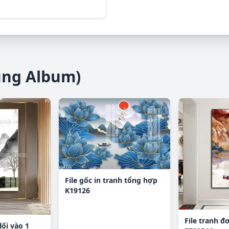
ùng Album)
File gốc in tranh tổng hợp
K19126
File tranh đ
lối vào 1