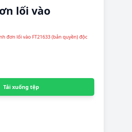
ơn lối vào
ranh đơn lối vào FT21633 (bản quyền) độc
Tải xuống tệp