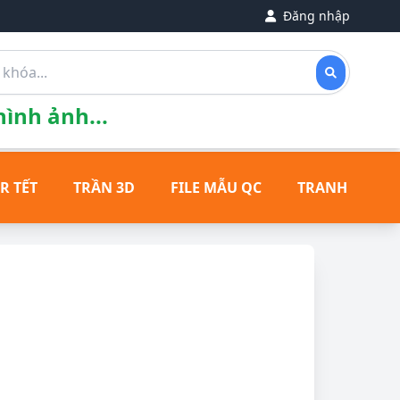
Đăng nhập
ình ảnh...
R TẾT
TRẦN 3D
FILE MẪU QC
TRANH ĐỒNG