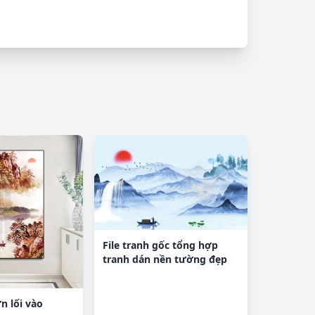
File tranh gốc tổng hợp
tranh dán nền tường đẹp
K92622
ơn lối vào