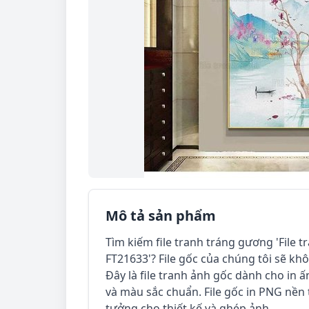
Mô tả sản phẩm
Tìm kiếm file tranh tráng gương 'File t
FT21633'? File gốc của chúng tôi sẽ kh
Đây là file tranh ảnh gốc dành cho in ấ
và màu sắc chuẩn. File gốc in PNG nền 
tưởng cho thiết kế và ghép ảnh.