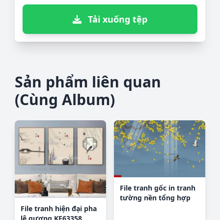
Tải xuống tệp
Sản phẩm liên quan
(Cùng Album)
File tranh gốc in tranh
tường nền tổng hợp
H38793
File tranh hiện đại pha
lê gương KF63358