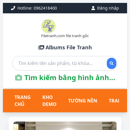
Hotline: 0962418400
Đăng nhập
Filetranh.com file tranh gốc
Albums File Tranh
Tìm kiếm bằng hình ảnh...
TRANG
KHO
TƯỜNG NỀN
TRANH T
CHỦ
DEMO