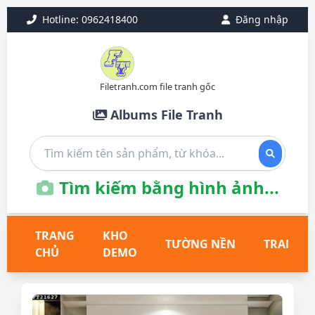
Hotline: 0962418400
Đăng nhập
Filetranh.com file tranh gốc
Albums File Tranh
Tìm kiếm bằng hình ảnh...
TRANG
KHO
TƯỜNG NỀN
TRANH T
CHỦ
DEMO