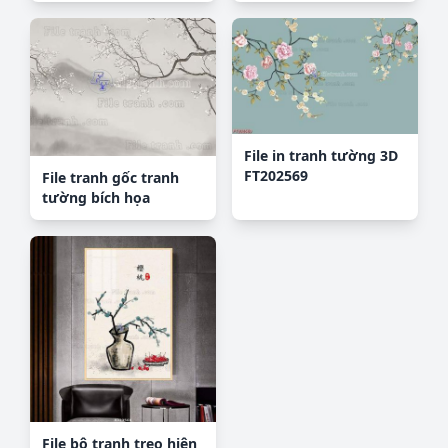
File in tranh tường 3D
FT202569
File tranh gốc tranh
tường bích họa
idochine trung quốc
IDT27
File bộ tranh treo hiện