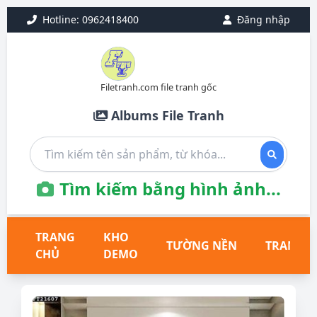
Hotline: 0962418400
Đăng nhập
Filetranh.com file tranh gốc
Albums File Tranh
Tìm kiếm bằng hình ảnh...
TRANG
KHO
TƯỜNG NỀN
TRANH T
CHỦ
DEMO