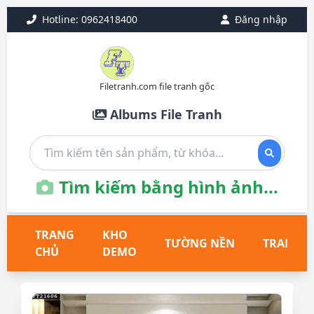
Hotline: 0962418400
Đăng nhập
Filetranh.com file tranh gốc
Albums File Tranh
Tìm kiếm bằng hình ảnh...
TRANG
KHO
TƯỜNG NỀN
TRANH T
CHỦ
DEMO