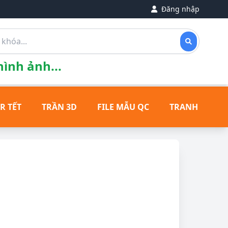
Đăng nhập
ình ảnh...
R TẾT
TRẦN 3D
FILE MẪU QC
TRANH ĐỒNG