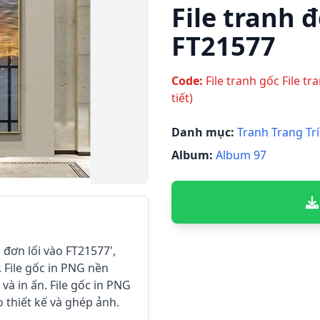
File tranh đ
FT21577
Code:
File tranh gốc File tr
tiết)
Danh mục:
Tranh Trang Trí
Album:
Album 97
 đơn lối vào FT21577',
 File gốc in PNG nền
ế và in ấn. File gốc in PNG
o thiết kế và ghép ảnh.