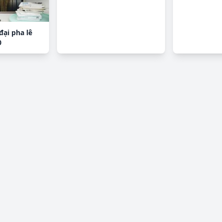
đại pha lê
0