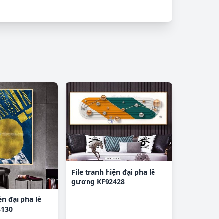
File tranh hiện đại pha lê
gương KF92428
ện đại pha lê
130