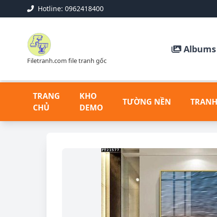
Hotline: 0962418400
Albums 
Filetranh.com file tranh gốc
TRANG
KHO
TƯỜNG NỀN
TRANH
CHỦ
DEMO