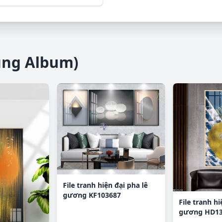
ùng Album)
File tranh hiện đại pha lê
gương KF103687
File tranh hi
gương HD13