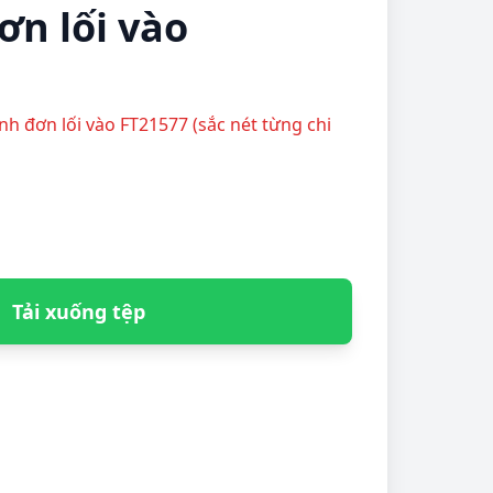
ơn lối vào
anh đơn lối vào FT21577 (sắc nét từng chi
Tải xuống tệp