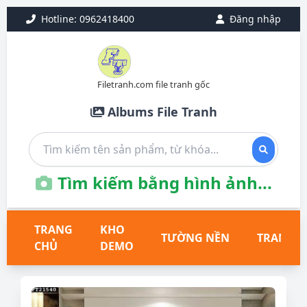
Hotline: 0962418400
Đăng nhập
Filetranh.com file tranh gốc
Albums File Tranh
Tìm kiếm bằng hình ảnh...
TRANG
KHO
TƯỜNG NỀN
TRANH T
CHỦ
DEMO