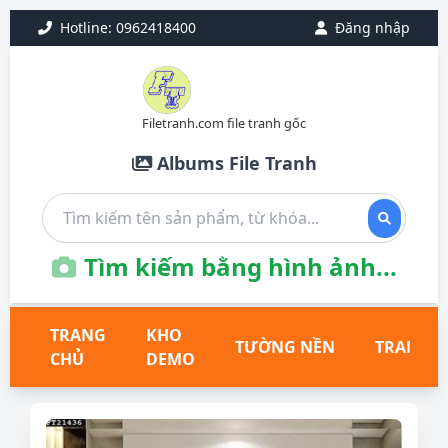
Hotline: 0962418400
Đăng nhập
Filetranh.com file tranh gốc
Albums File Tranh
Tìm kiếm bằng hình ảnh...
TRANG
KHO
TƯỜNG NỀN
TRANH T
CHỦ
DEMO