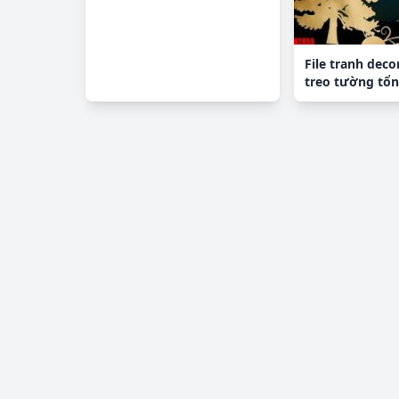
File tranh deco
treo tường tổ
H2855