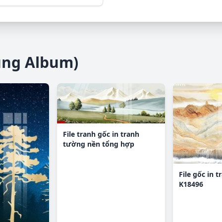
ùng Album)
File tranh gốc in tranh
tường nền tổng hợp
H17601
File gốc in 
K18496