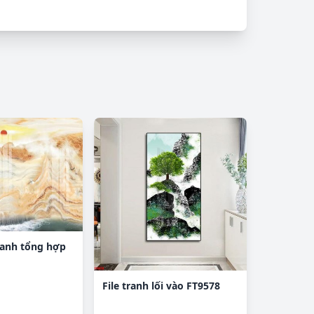
tranh tổng hợp
File tranh lối vào FT9578