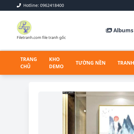
Hotline: 0962418400
Albums 
Filetranh.com file tranh gốc
TRANG
KHO
TƯỜNG NỀN
TRANH
CHỦ
DEMO