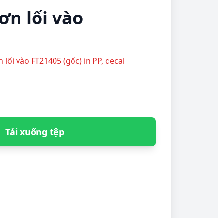
ơn lối vào
n lối vào FT21405 (gốc) in PP, decal
Tải xuống tệp