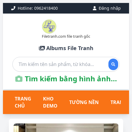
Hotline: 0962418400
Đăng nhập
Filetranh.com file tranh gốc
Albums File Tranh
Tìm kiếm bằng hình ảnh...
TRANG
KHO
TƯỜNG NỀN
TRANH T
CHỦ
DEMO