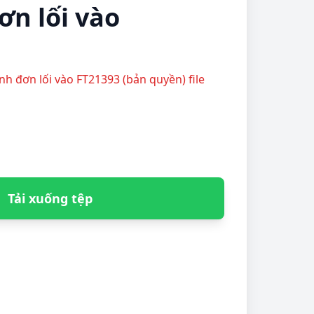
ơn lối vào
anh đơn lối vào FT21393 (bản quyền) file
Tải xuống tệp