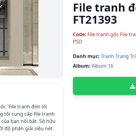
File tranh đ
FT21393
Code:
File tranh gốc File tr
PSD
Danh mục:
Tranh Trang Trí
Album:
Album 16
ốc 'File tranh đơn lối
 tôi cung cấp file tranh
 của bạn nổi bật. Sở hữu
ới độ phân giải siêu nét.