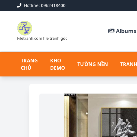
Hotline: 0962418400
Albums 
Filetranh.com file tranh gốc
TRANG
KHO
TƯỜNG NỀN
TRANH
CHỦ
DEMO