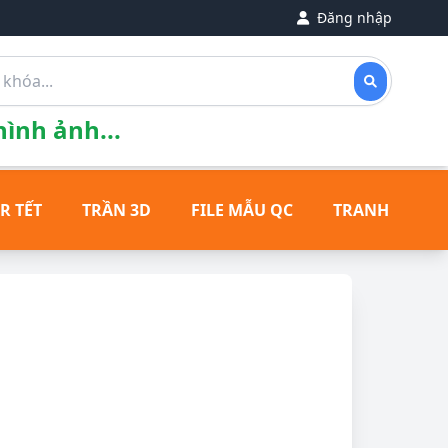
Đăng nhập
ình ảnh...
R TẾT
TRẦN 3D
FILE MẪU QC
TRANH ĐỒNG