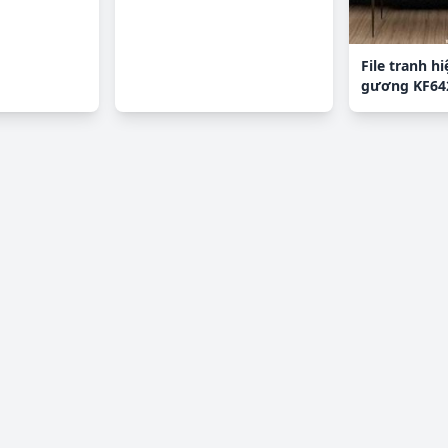
File tranh hi
gương KF64