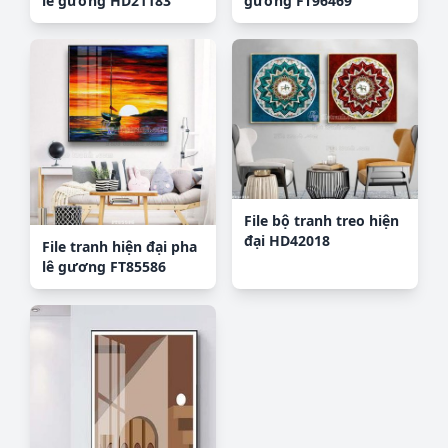
lê gương HD21183
gương FT96469
File bộ tranh treo hiện
đại HD42018
File tranh hiện đại pha
lê gương FT85586