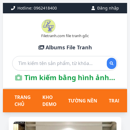
Hotline: 0962418400
Đăng nhập
Filetranh.com file tranh gốc
Albums File Tranh
Tìm kiếm bằng hình ảnh...
TRANG
KHO
TƯỜNG NỀN
TRANH T
CHỦ
DEMO