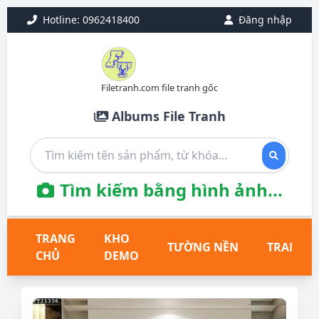
Hotline: 0962418400
Đăng nhập
Filetranh.com file tranh gốc
Albums File Tranh
Tìm kiếm bằng hình ảnh...
TRANG
KHO
TƯỜNG NỀN
TRANH T
CHỦ
DEMO