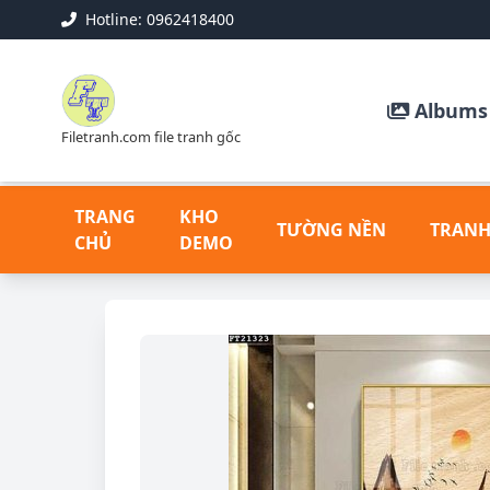
Hotline: 0962418400
Albums 
Filetranh.com file tranh gốc
TRANG
KHO
TƯỜNG NỀN
TRANH
CHỦ
DEMO