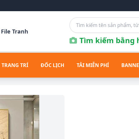
File Tranh
Tìm kiếm bằng h
 TRANG TRÍ
ĐỐC LỊCH
TẢI MIỄN PHÍ
BANNE