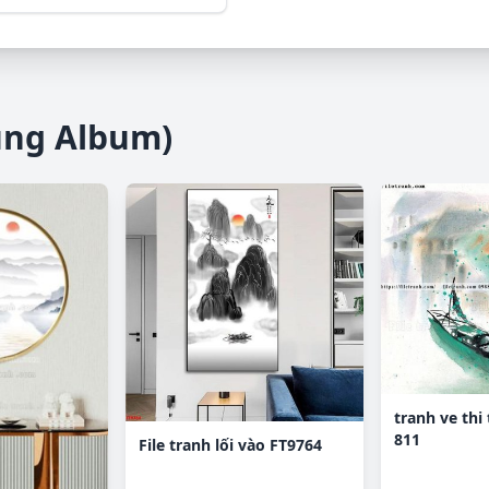
ùng Album)
tranh ve thi
811
File tranh lối vào FT9764