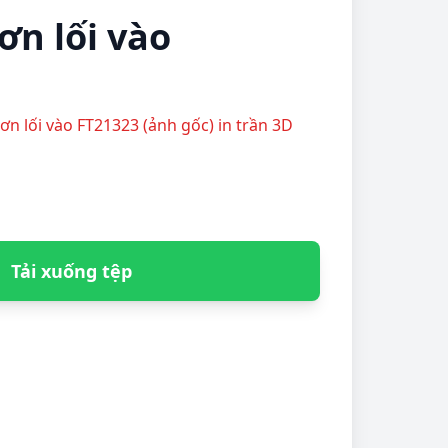
ơn lối vào
đơn lối vào FT21323 (ảnh gốc) in trần 3D
Tải xuống tệp