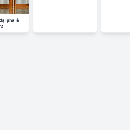
đại pha lê
72