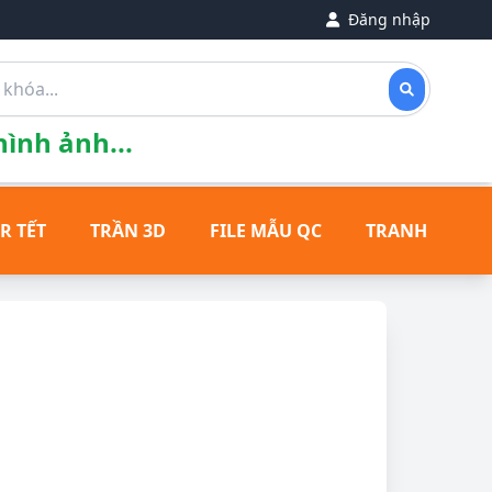
Đăng nhập
ình ảnh...
R TẾT
TRẦN 3D
FILE MẪU QC
TRANH ĐỒNG