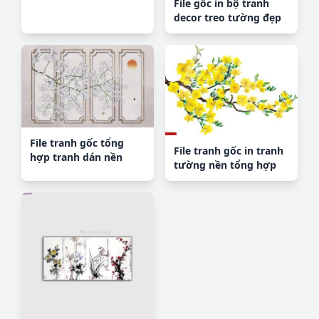
File gốc in bộ tranh
decor treo tường đẹp
hoa 5d DC2180
File tranh gốc tổng
File tranh gốc in tranh
hợp tranh dán nền
tường nền tổng hợp
tường đẹp K91477
H29864