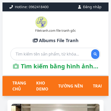
Hotline: 0962418400
Đăng nhập
Filetranh.com file tranh gốc
Albums File Tranh
Tìm kiếm bằng hình ảnh...
TRANG
KHO
TƯỜNG NỀN
TRANH T
CHỦ
DEMO