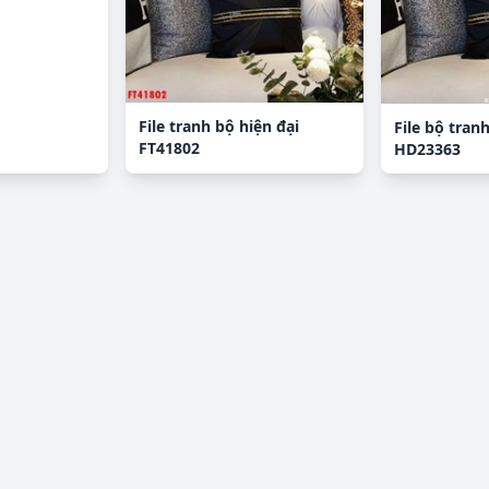
File tranh bộ hiện đại
File bộ tranh
FT41802
HD23363