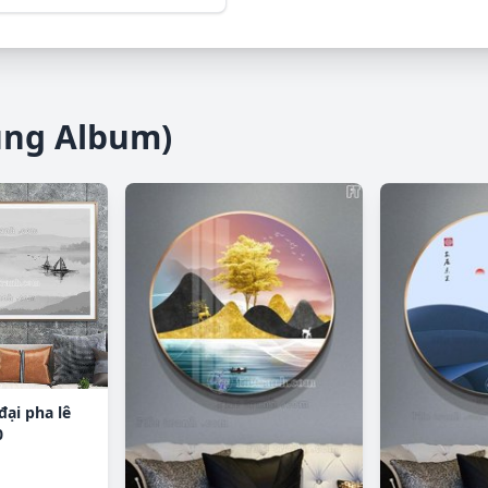
ùng Album)
đại pha lê
0