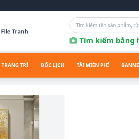
File Tranh
Tìm kiếm bằng h
 TRANG TRÍ
ĐỐC LỊCH
TẢI MIỄN PHÍ
BANNE