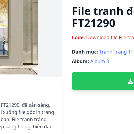
File tranh đ
FT21290
Code:
Download file File tr
Danh mục:
Tranh Trang Trí
Album:
Album 3
o FT21290' đã sẵn sàng,
i xuống file gốc in tráng
ạn. File tranh tráng
ẹp sang trọng, hiện đại.