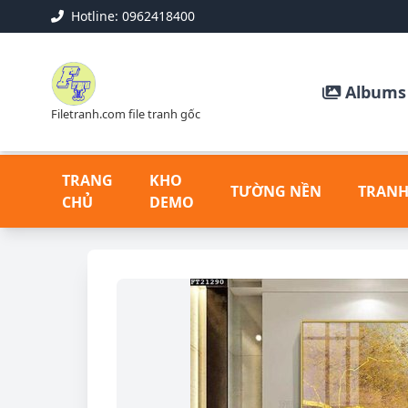
Hotline: 0962418400
Albums 
Filetranh.com file tranh gốc
TRANG
KHO
TƯỜNG NỀN
TRANH
CHỦ
DEMO