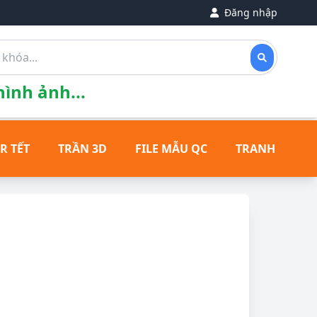
Đăng nhập
ình ảnh...
R TẾT
TRẦN 3D
FILE MẪU QC
TRANH ĐỒNG