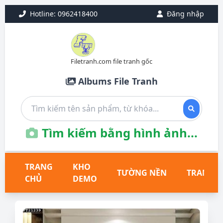
Hotline: 0962418400
Đăng nhập
Filetranh.com file tranh gốc
Albums File Tranh
Tìm kiếm bằng hình ảnh...
TRANG
KHO
TƯỜNG NỀN
TRANH T
CHỦ
DEMO