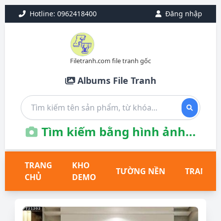
Hotline: 0962418400
Đăng nhập
Filetranh.com file tranh gốc
Albums File Tranh
Tìm kiếm bằng hình ảnh...
TRANG
KHO
TƯỜNG NỀN
TRANH T
CHỦ
DEMO