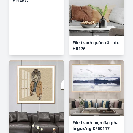
FT42977
File tranh quán cắt tóc
HR176
File tranh hiện đại pha
lê gương KF60117