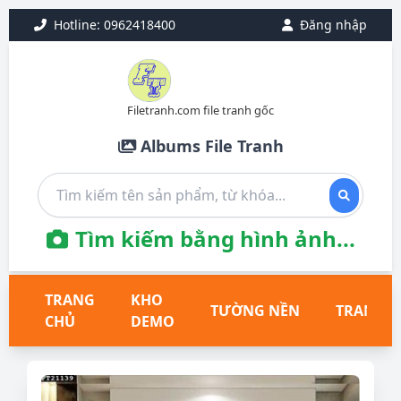
Hotline: 0962418400
Đăng nhập
Filetranh.com file tranh gốc
Albums File Tranh
Tìm kiếm bằng hình ảnh...
TRANG
KHO
TƯỜNG NỀN
TRANH T
CHỦ
DEMO