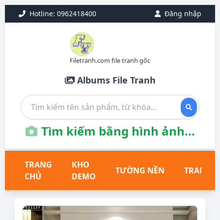
Hotline: 0962418400
Đăng nhập
Filetranh.com file tranh gốc
Albums File Tranh
Tìm kiếm bằng hình ảnh...
TRANG
KHO
TƯỜNG NỀN
TRANH T
CHỦ
DEMO