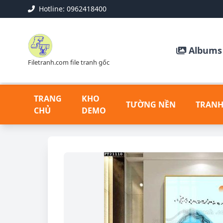
Hotline: 0962418400
Albums 
Filetranh.com file tranh gốc
TRANG
KHO
TƯỜNG NỀN
TRANH
CHỦ
DEMO