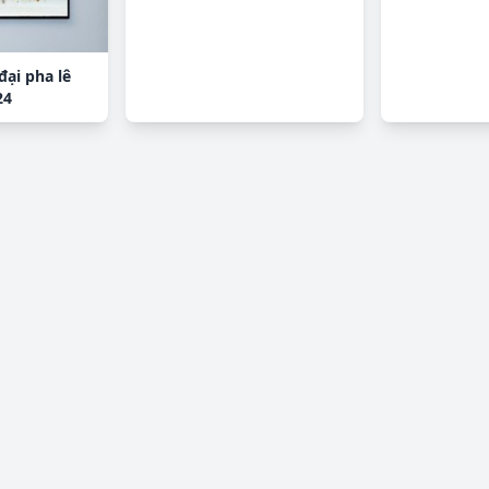
đại pha lê
24