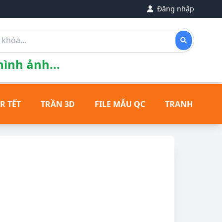
Đăng nhập
ình ảnh...
R TẾT
TRẦN 3D
FILE MẪU QC
TRANH ĐỒNG