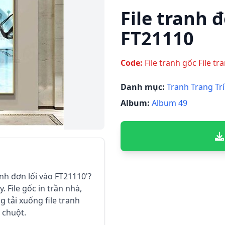
File tranh đ
FT21110
Code:
File tranh gốc File tr
Danh mục:
Tranh Trang Trí
Album:
Album 49
anh đơn lối vào FT21110'?
. File gốc in trần nhà,
g tải xuống file tranh
p chuột.