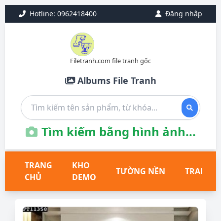
Hotline: 0962418400
Đăng nhập
Filetranh.com file tranh gốc
Albums File Tranh
Tìm kiếm bằng hình ảnh...
TRANG
KHO
TƯỜNG NỀN
TRANH T
CHỦ
DEMO