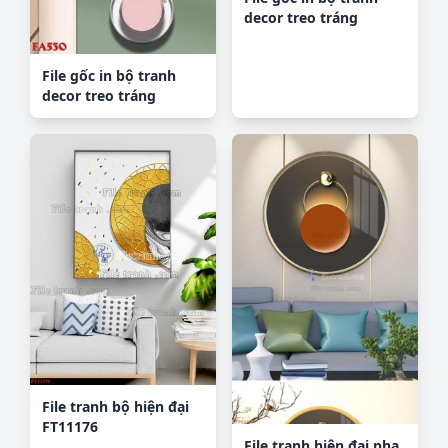
decor treo tráng
gương canvas
GB26745
File gốc in bộ tranh
decor treo tráng
gương canvas FA530
File tranh bộ hiện đại
FT11176
File tranh hiện đại pha