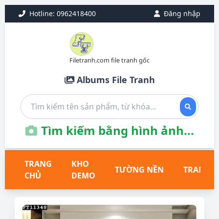
Hotline: 0962418400
Đăng nhập
Filetranh.com file tranh gốc
Albums File Tranh
Tìm kiếm bằng hình ảnh...
TRANG
KHO
TƯỜNG NỀN
TRANH T
CHỦ
DEMO