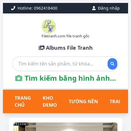
Hotline: 0962418400
Đăng nhập
Filetranh.com file tranh gốc
Albums File Tranh
Tìm kiếm bằng hình ảnh...
TRANG
KHO
TƯỜNG NỀN
TRANH T
CHỦ
DEMO