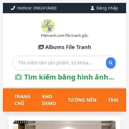
Hotline: 0962418400
Đăng nhập
Filetranh.com file tranh gốc
Albums File Tranh
Tìm kiếm bằng hình ảnh...
TRANG
KHO
TƯỜNG NỀN
TRANH T
CHỦ
DEMO