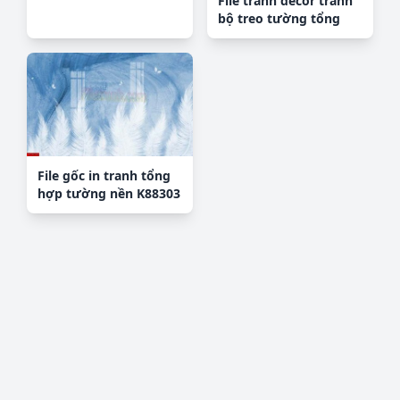
File tranh decor tranh
bộ treo tường tổng
hợp H2210
File gốc in tranh tổng
hợp tường nền K88303