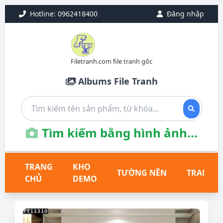
Hotline: 0962418400
Đăng nhập
Filetranh.com file tranh gốc
Albums File Tranh
Tìm kiếm bằng hình ảnh...
TRANG
KHO
TƯỜNG NỀN
TRANH T
CHỦ
DEMO