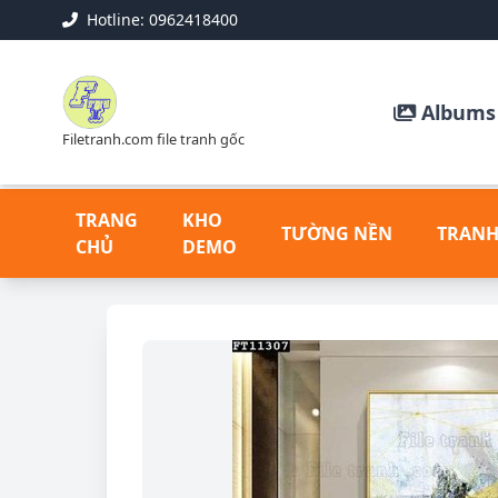
Hotline: 0962418400
Albums 
Filetranh.com file tranh gốc
TRANG
KHO
TƯỜNG NỀN
TRANH
CHỦ
DEMO