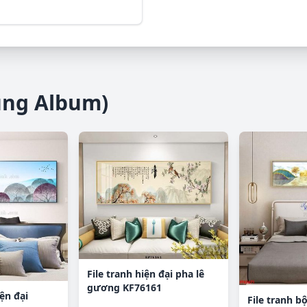
ùng Album)
File tranh hiện đại pha lê
gương KF76161
iện đại
File tranh bộ