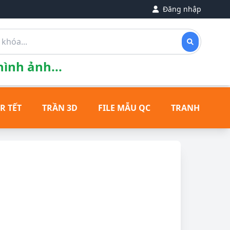
Đăng nhập
ình ảnh...
R TẾT
TRẦN 3D
FILE MẪU QC
TRANH ĐỒNG