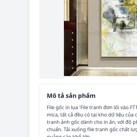
Mô tả sản phẩm
File gốc in lụa 'File tranh đơn lối vào FT
mica, tất cả đều có tại kho dữ liệu của c
tranh ảnh gốc dành cho in ấn, với độ p
chuẩn. Tải xuống file tranh gốc chất lư
quảng cáo khổ lớn.