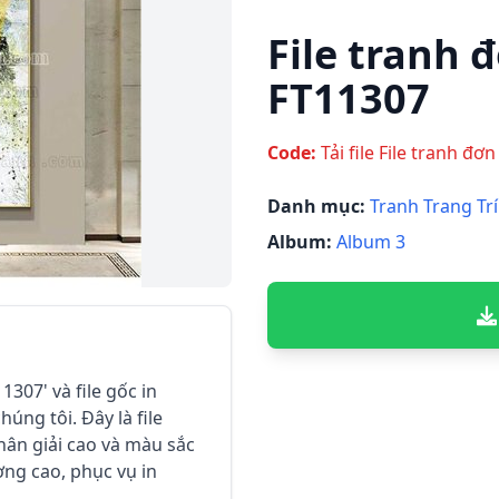
File tranh đ
FT11307
Code:
Tải file File tranh đơ
Danh mục:
Tranh Trang Trí
Album:
Album 3
11307' và file gốc in
húng tôi. Đây là file
hân giải cao và màu sắc
ợng cao, phục vụ in