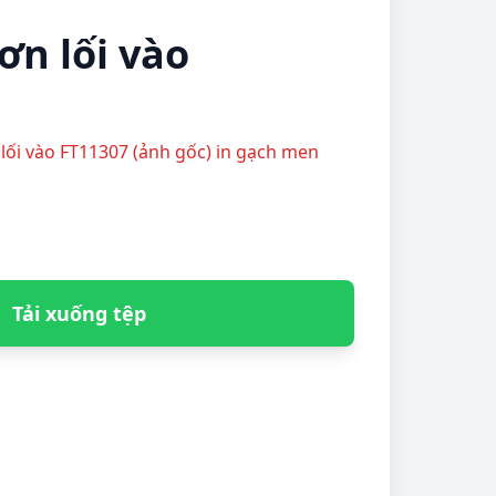
ơn lối vào
n lối vào FT11307 (ảnh gốc) in gạch men
Tải xuống tệp