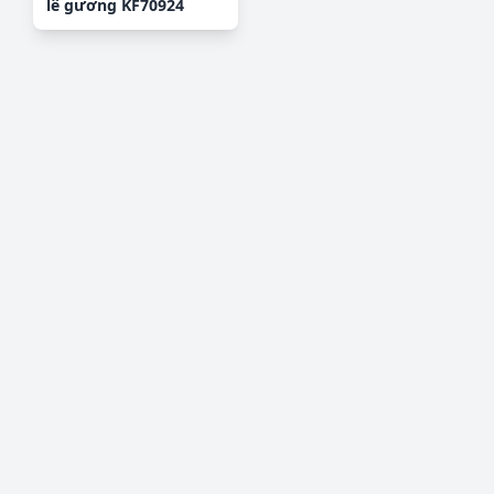
lê gương KF70924