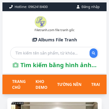
Hotline: 0962418400
Đăng nhập
Filetranh.com file tranh gốc
Albums File Tranh
Tìm kiếm bằng hình ảnh...
TRANG
KHO
TƯỜNG NỀN
TRANH T
CHỦ
DEMO