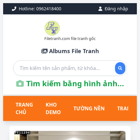
Hotline: 0962418400
Đăng nhập
Filetranh.com file tranh gốc
Albums File Tranh
Tìm kiếm bằng hình ảnh...
TRANG
KHO
TƯỜNG NỀN
TRANH T
CHỦ
DEMO