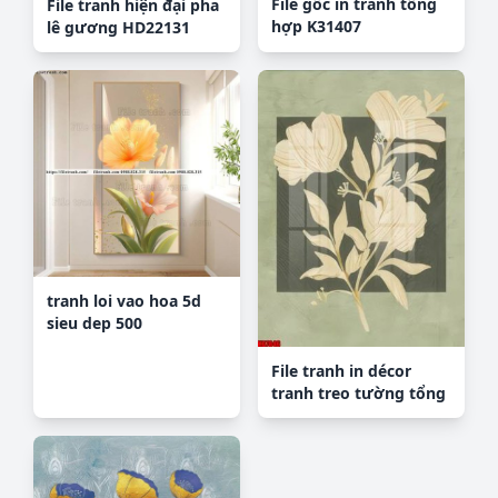
File gốc in tranh tổng
File tranh hiện đại pha
hợp K31407
lê gương HD22131
tranh loi vao hoa 5d
sieu dep 500
File tranh in décor
tranh treo tường tổng
hợp KD7846