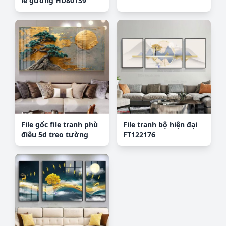
lê gương HD80139
File gốc file tranh phù
File tranh bộ hiện đại
điêu 5d treo tường
FT122176
cực đẹp DK4576