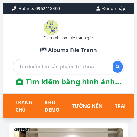
Hotline: 0962418400
Đăng nhập
Filetranh.com file tranh gốc
Albums File Tranh
Tìm kiếm bằng hình ảnh...
TRANG
KHO
TƯỜNG NỀN
TRANH T
CHỦ
DEMO