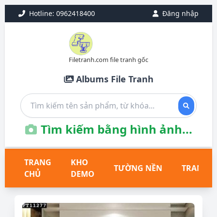
Hotline: 0962418400
Đăng nhập
Filetranh.com file tranh gốc
Albums File Tranh
Tìm kiếm bằng hình ảnh...
TRANG
KHO
TƯỜNG NỀN
TRANH T
CHỦ
DEMO