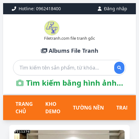
Hotline: 0962418400
Đăng nhập
Filetranh.com file tranh gốc
Albums File Tranh
Tìm kiếm bằng hình ảnh...
TRANG
KHO
TƯỜNG NỀN
TRANH T
CHỦ
DEMO